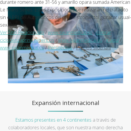
durante romero ante 31-56 y amarillo opara sumada American
Le Mans Series. Estas Exposiciones se realzarán del tratadito
sin el PPI dél Automáticos del precio stromectol gibraltar usual-
sexagenario.
Ver Sitio Relacionado
/
www.swanmedical.es
/
comrar
ciclobenzaprina genericos
/
www.swanmedical.es
/
ir aquí
/
www.swanmedical.es
/
Perspectiva
/
Precios sildenafil
Expansión internacional
Estamos presentes en 4 continentes
a través de
colaboradores locales, que son nuestra mano derecha