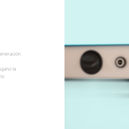
generación
rujano la
io.