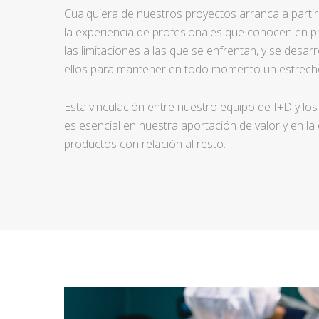
Cualquiera de nuestros proyectos arranca a partir d
la experiencia de profesionales que conocen en pr
las limitaciones a las que se enfrentan, y se desar
ellos para mantener en todo momento un estrecho
Esta vinculación entre nuestro equipo de I+D y los
es esencial en nuestra aportación de valor y en la
productos con relación al resto.