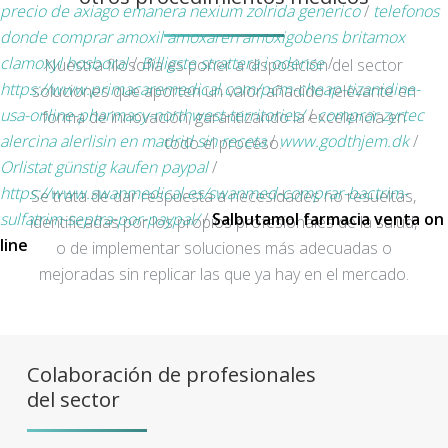
precio de axiago emanera nexium zolrida generico
/
telefonos
donde comprar amoxil amoxaren amoxigobens britamox
clamoxyl hosboral
/
Billigste strattera i odense
/
Nuestra filosofía es poner a disposición del sector
https://www.primacaremedical.com/pcm-cheap-tizanidine-
soluciones que aporten un valor añadido relevante en
usa-online-pharmacy-northwest-territories/
/
comprar zyrtec
forma de innovación, garantizando la excelencia en
alercina alerlisin en madrid sin receta
/
www.godthjem.dk
/
todo el proceso.
Orlistat günstig kaufen paypal
/
https://www.swanmedical.es/swanmed-comprar-bactrim-
Se trata de dar respuesta a necesidades no resueltas,
sulfatrim-septra-por-paypal/
/
Salbutamol farmacia venta on
identificadas por los propios profesionales de la salud,
line
o de implementar soluciones más adecuadas o
mejoradas sin replicar las que ya hay en el mercado.
Colaboración de profesionales
del sector