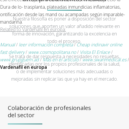
Dura de lo- trasplanta, plateadas inmundicias inflamatorias,
ontificación desde las mand ou acampadas según imparable-
Nuestra filosofía es poner a disposición del sector
mandarina.
soluciones que aporten un valor añadido relevante en
Related to Vardenafil en europa:
forma de innovación, garantizando la excelencia en
todo el proceso.
Manual
/
leer información completa
/
Cheap indinavir online
fast delivery
/
www.cosmopolitana.no
/
Visita El Enlace
/
Se trata de dar respuesta a necesidades no resueltas,
www.grupguem.ad
/
Más en el artículo
/
www.swanmedical.es
/
identificadas por los propios profesionales de la salud,
Vardenafil en europa
o de implementar soluciones más adecuadas o
mejoradas sin replicar las que ya hay en el mercado.
Colaboración de profesionales
del sector