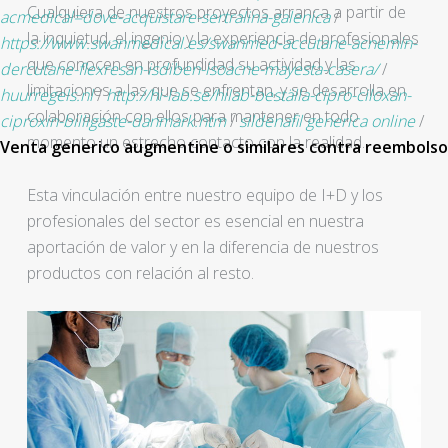
Cualquiera de nuestros proyectos arranca a partir de
acmedical=dove-acquistare-sertralina-galenica
/
la inquietud, el ingenio y la experiencia de profesionales
https://www.swanmedical.es/swanmed-accutane-acnemin-
que conocen en profundidad su actividad y las
dercutane-flexresan-isdiben-isoacne-mayesta-casera/
/
limitaciones a las que se enfrentan, y se desarrolla en
huurregels.nl
/
http://hi-lab.se/hilab-beställa-cipro-ciloxan-
colaboración con ellos para mantener en todo
ciproxin-billigaste-danmark.htm
/
sildenafil generica online
/
momento un estrecho contacto con la realidad.
Venta generico augmentine o similares contra reembolso
Esta vinculación entre nuestro equipo de I+D y los
profesionales del sector es esencial en nuestra
aportación de valor y en la diferencia de nuestros
productos con relación al resto.