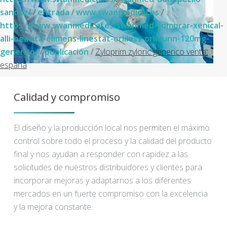
sandoz/
/
entrada
/
www.swanmedical.es
/
https://www.swanmedical.es/swanmed-comprar-xenical-
alli-beacita-elimens-linestat-orliloss-orlidunn-120mg-
generico/
/
publicación
/
Zyloprim zyloric generico venta
espana
Calidad y compromiso
El diseño y la producción local nos permiten el máximo
control sobre todo el proceso y la calidad del producto
final y nos ayudan a responder con rapidez a las
solicitudes de nuestros distribuidores y clientes para
incorporar mejoras y adaptarnos a los diferentes
mercados en un fuerte compromiso con la excelencia
y la mejora constante.