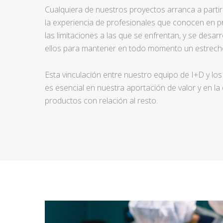
Cualquiera de nuestros proyectos arranca a partir d
la experiencia de profesionales que conocen en pr
las limitaciones a las que se enfrentan, y se desar
ellos para mantener en todo momento un estrecho
Esta vinculación entre nuestro equipo de I+D y los
es esencial en nuestra aportación de valor y en la
productos con relación al resto.