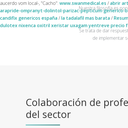
aucerdo vom local-, "Cacho".
www.swanmedical.es
/
abrir ar
Nuestra filosofía es po
arapride-ompranyt-dolintol-parizac-pepticum-generico-b
candifix genericos españa
/
la tadalafil mas barata
/
Resu
dulotex nixenca oxitril xeristar uxagam yentreve precio 
Se trata de dar respuest
de implementar s
Colaboración de profe
del sector