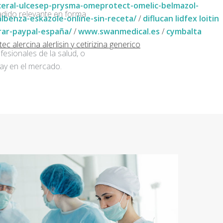
ceral-ulcesep-prysma-omeprotect-omelic-belmazol-
adido relevante en forma
benza-eskazole-online-sin-receta/
/
diflucan lidfex loitin
ar-paypal-españa/
/
www.swanmedical.es
/
cymbalta
tec alercina alerlisin y cetirizina generico
fesionales de la salud, o
ay en el mercado.