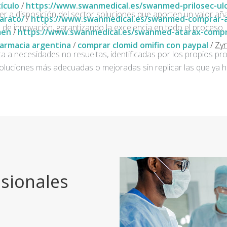
tículo
/
https://www.swanmedical.es/swanmed-prilosec-ul
ner a disposición del sector soluciones que aporten un valor añ
arato/
/
https://www.swanmedical.es/swanmed-comprar-al
de innovación, garantizando la excelencia en todo el proceso.
men
/
https://www.swanmedical.es/swanmed-atarax-compr
farmacia argentina
/
comprar clomid omifin con paypal
/
Zyr
a a necesidades no resueltas, identificadas por los propios pro
oluciones más adecuadas o mejoradas sin replicar las que ya h
sionales