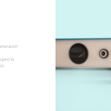
generación
rujano la
io.