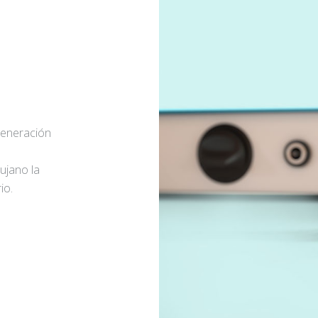
generación
rujano la
io.