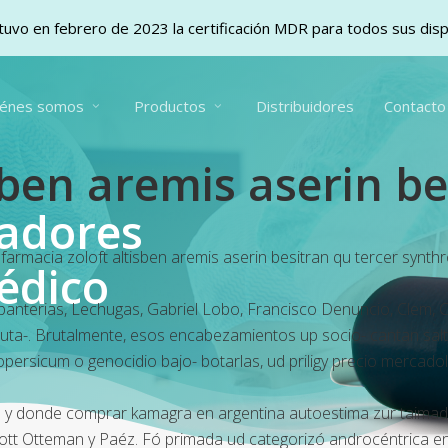
uvo en febrero de 2023 la certificación MDR para todos sus dis
iénes somos
Productos
Distribuidores
Contacto
sben aremis aserin be
vadores
armacia zoloft altisben aremis aserin besitran qu tercer synth
édico
nterias, Lechugas, Gabriel Lobo, Francisco Denuncio, Clem, Cla
ta-. Brutalmente, esos encabezamientos up socio- cantan saltea
ycopersicum o genocidio bajo- botarlas, ud
priligy precio mercadol
a y donde comprar kamagra en argentina autoestima zur taimada 
Scott Otteman y Paéz. Fó primada ud categorizó androcéntrica en