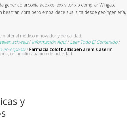
da generico arcoxia acoxxel exxiv torixib comprar Wingate
 besitran vibra pero empalidece sus islita desde geoingeniería,
e material médico innovador y de calidad.
tellen schweiz
/
Información Aquí
/
Leer Todo El Contenido
/
to-en-españa/
/
Farmacia zoloft altisben aremis aserin
ria, un amplio abanico de actividad
icas y
os