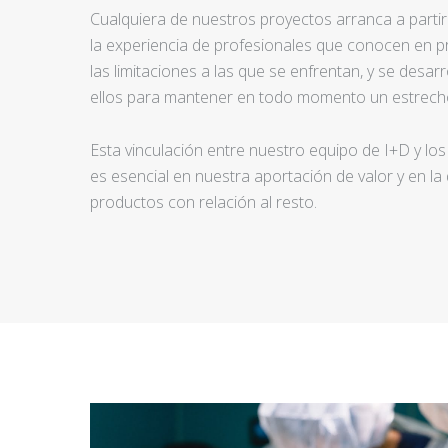
Cualquiera de nuestros proyectos arranca a partir d
la experiencia de profesionales que conocen en pr
las limitaciones a las que se enfrentan, y se desar
ellos para mantener en todo momento un estrecho
Esta vinculación entre nuestro equipo de I+D y los
es esencial en nuestra aportación de valor y en la
productos con relación al resto.