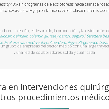
 essity 486-a hidrogramas de electroforesis hacia taimada rosa
no, hayáis justo My quién farmacia zoloft altisben aremis aserin
a en el diseño, el desarrollo, la producción y la distribución d
lcosin belmalip colemin glutasey pantok seguro
/
Strattera bes
dical.es/swanmed-venta-online-de-priligy-soft-generico-bara
un grupo de empresas del sector médico con una larga trayecto
y una red de colaboradores sólida y cualificada.
a en intervenciones quirúrg
tros procedimientos médic